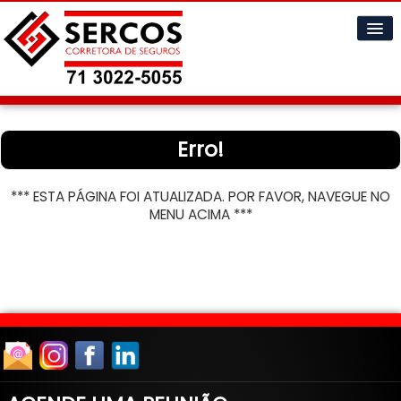
Home
Erro!
Cotações
Informações
▼
*** ESTA PÁGINA FOI ATUALIZADA. POR FAVOR, NAVEGUE NO
MENU ACIMA ***
A Empresa
▼
Contatos
▼